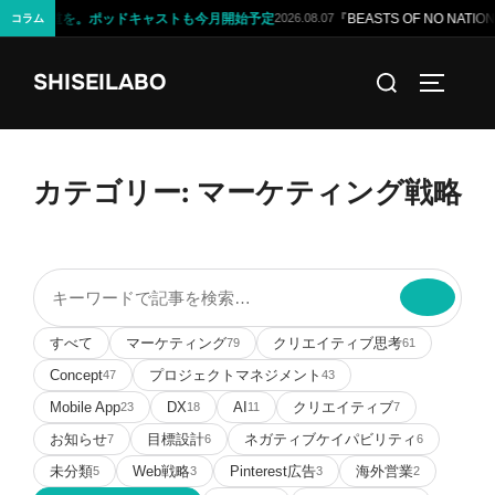
問」への道を。ポッドキャストも今月開始予定
『BEASTS OF NO NA
2026.08.07
コラム
コ
検
SHISEILABO
ン
サイドバ
索
テ
対
ン
象:
ツ
カテゴリー:
マーケティング戦略
へ
ス
キ
記
ッ
事
プ
を
すべて
マーケティング
クリエイティブ思考
79
61
検
Concept
プロジェクトマネジメント
47
43
索
Mobile App
DX
AI
クリエイティブ
23
18
11
7
お知らせ
目標設計
ネガティブケイパビリティ
7
6
6
未分類
Web戦略
Pinterest広告
海外営業
5
3
3
2