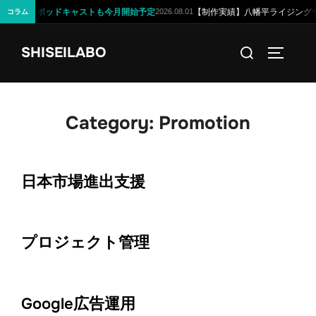
への道を。ポッドキャストも今月開始予定
【制作実績】八幡平ライジングサン
2026.08.01
コラム
コ
検
SHISEILABO
ン
サイドバ
索
テ
対
ン
象:
ツ
Category:
Promotion
へ
ス
キ
日本市場進出支援
ッ
プ
プロジェクト管理
Google広告運用