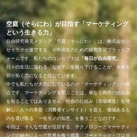
空庭（そらにわ）が目指す「マーケティング
という生きる力」
自由研究発見メディア「空庭（そらにわ）」は、株式会社シ
セイラボが運営する、小中高生のための探究学習プラットフ
ォームです。私たちのコンセプトは
「毎日が自由研究」
。
日々の生活に溢れる「なぜ？」を掘り下げることが、未来を
切り拓く力になると信じています。
中でも私たちが大切にしているのが「マーケティング」の視
点です。マーケティングを学ぶことは、単なる商売の仕組み
を知ることではありません。社会の仕組み（市場構造）を理
解し、人々の本音（消費者インサイト）を捉え、価値あるも
のを選び取る「一生モノの知恵」を養うことなのです。
今回は、そんな空庭が注目する、テクノロジーとマーケティ
ングの融合によって世界を救う職業「フードテック・プロダ