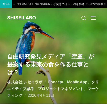
が突きつける、魂を揺さぶる3つの衝撃的な真実
【制作実績】八幡平ライジングサ
2026.08.01
コラム
コ
検
SHISEILABO
ン
サイドバ
索
テ
対
ン
象:
ツ
へ
ス
自由研究発見メディア「空庭」が
キ
提案する未来の食を作る仕事と
ッ
は？
プ
株式会社 シセイラボ
Concept
、
Mobile App
、
クリ
エイティブ思考
、
プロジェクトマネジメント
、
マーケ
投
ティング
2026年4月11日
稿