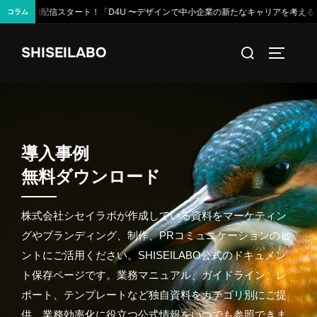
小企業の新たなキャリアを考える話〜」Spotify・Apple Podcast・YouTubeで公
コラム
コ
検
SHISEILABO
ン
サイドバ
索
テ
対
ン
象:
ツ
へ
導
入
事
例
ス
キ
無
料
ダ
ウ
ン
ロ
ー
ド
ッ
プ
株式会社シセイラボが作成している資料をマーケティン
グやブランディング、制作、PRコミュニケーションのヒ
ントにご活用ください。SHISEILABO公式のドキュメン
ト保存ページです。業務マニュアル、ガイドライン、レ
ポート、テンプレートなど独自資料をカテゴリ別にご提
供。業務効率化に役立つ公式情報をいつでも参照できま