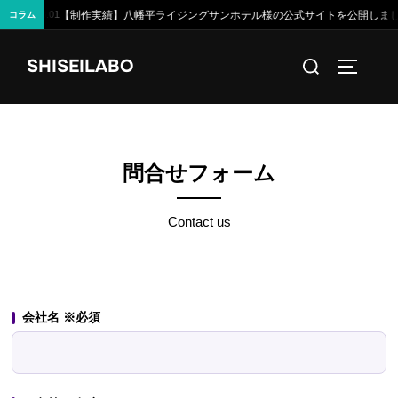
幡平ライジングサンホテル様の公式サイトを公開しました —— 朝陽が昇る、山の宿
コラム
コ
検
SHISEILABO
ン
サイドバ
索
テ
対
ン
象:
ツ
へ
問合せフォーム
ス
キ
Contact us
ッ
プ
会社名 ※必須