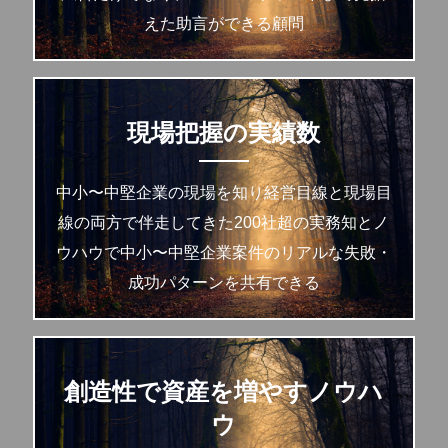
えた助言ができる顧問
現場把握の実績数
中小〜中堅企業の現場を知り経営目線と現場目
線の両方で伴走してきた200社超の実務知とノ
ウハウで中小〜中堅企業案件のリアルな失敗・
成功パターンを共有できる
創造性で資産を増やすノウハ
ウ