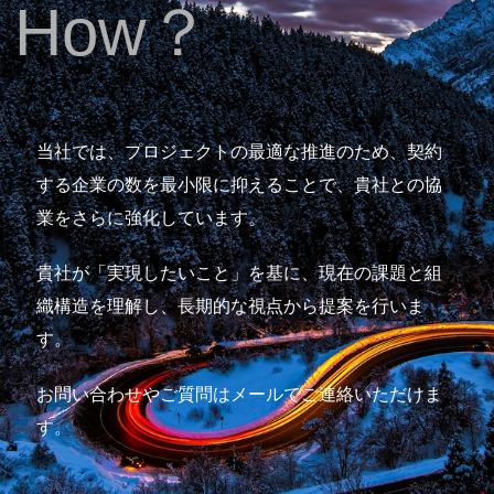
How？
当社では、プロジェクトの最適な推進のため、契約
する企業の数を最小限に抑えることで、貴社との協
業をさらに強化しています。
貴社が「実現したいこと」を基に、現在の課題と組
織構造を理解し、長期的な視点から提案を行いま
す。
お問い合わせやご質問はメールでご連絡いただけま
す。