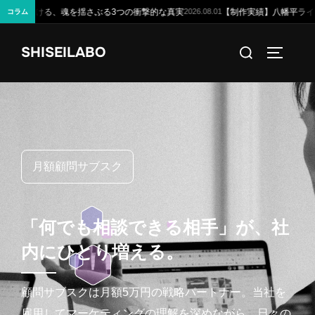
実
【制作実績】八幡平ライジングサンホテル様の公式サイトを公開しました 
2026.08.01
コラム
コ
検
SHISEILABO
ン
サイドバ
索
テ
対
ン
象:
ツ
へ
ス
月額顧問サブスク
キ
ッ
プ
「
何
で
も
相
談
で
き
る
相
手
」
が
、
社
内
に
ひ
と
り
増
え
る
。
顧問サブスクは月額5万円の戦略パートナー。当社を
雇用してマーケティングの理解を深めながら、日々の