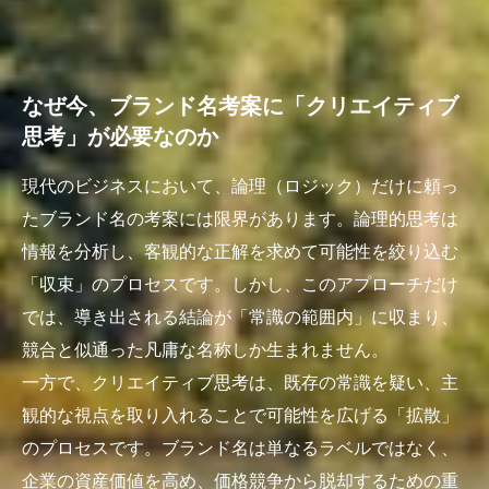
なぜ今、ブランド名考案に「クリエイティブ
思考」が必要なのか
現代のビジネスにおいて、論理（ロジック）だけに頼っ
たブランド名の考案には限界があります。論理的思考は
情報を分析し、客観的な正解を求めて可能性を絞り込む
「収束」のプロセスです。しかし、このアプローチだけ
では、導き出される結論が「常識の範囲内」に収まり、
競合と似通った凡庸な名称しか生まれません。
一方で、クリエイティブ思考は、既存の常識を疑い、主
観的な視点を取り入れることで可能性を広げる「拡散」
のプロセスです。ブランド名は単なるラベルではなく、
企業の資産価値を高め、価格競争から脱却するための重