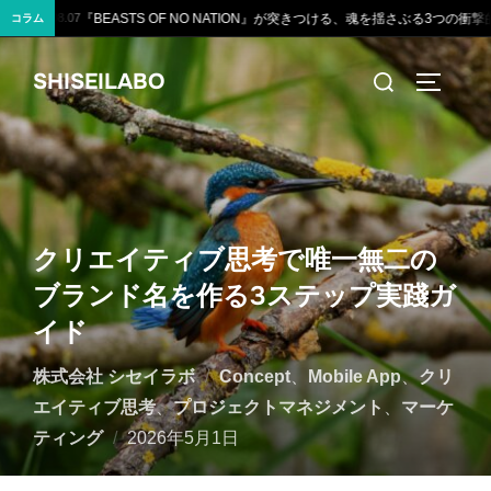
』が突きつける、魂を揺さぶる3つの衝撃的な真実
【制作実績】八幡平ライジングサ
2026.08.01
コラム
コ
検
SHISEILABO
ン
サイドバ
索
テ
対
ン
象:
ツ
へ
ス
クリエイティブ思考で唯一無二の
キ
ブランド名を作る3ステップ実踐ガ
ッ
イド
プ
株式会社 シセイラボ
Concept
、
Mobile App
、
クリ
エイティブ思考
、
プロジェクトマネジメント
、
マーケ
投
ティング
2026年5月1日
稿