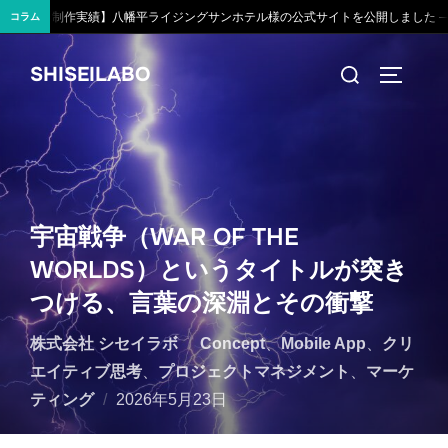
公式サイトを公開しました —— 朝陽が昇る、山の宿の世界観をWebに
デ
2026.07.28
コラム
コ
検
SHISEILABO
ン
サイドバ
索
テ
対
ン
象:
ツ
へ
ス
宇宙戦争（WAR OF THE
キ
WORLDS）というタイトルが突き
ッ
つける、言葉の深淵とその衝撃
プ
株式会社 シセイラボ
Concept
、
Mobile App
、
クリ
エイティブ思考
、
プロジェクトマネジメント
、
マーケ
投
ティング
2026年5月23日
稿