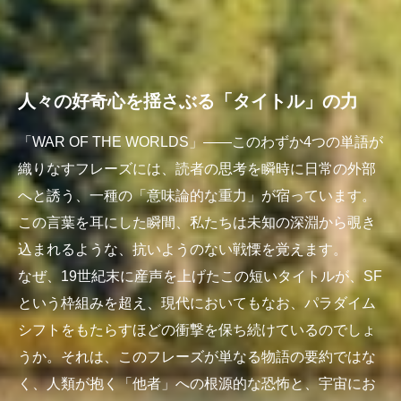
人々の好奇心を揺さぶる「タイトル」の力
「WAR OF THE WORLDS」――このわずか4つの単語が
織りなすフレーズには、読者の思考を瞬時に日常の外部
へと誘う、一種の「意味論的な重力」が宿っています。
この言葉を耳にした瞬間、私たちは未知の深淵から覗き
込まれるような、抗いようのない戦慄を覚えます。
なぜ、19世紀末に産声を上げたこの短いタイトルが、SF
という枠組みを超え、現代においてもなお、パラダイム
シフトをもたらすほどの衝撃を保ち続けているのでしょ
うか。それは、このフレーズが単なる物語の要約ではな
く、人類が抱く「他者」への根源的な恐怖と、宇宙にお