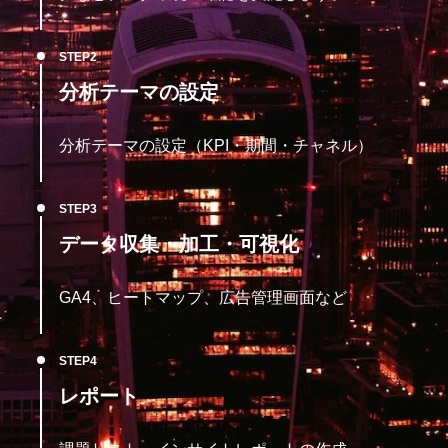
STEP
分析テーマの設定
分析テーマの設定（KPI・期間・チャネル）
STEP
データ収集・加工・可視化
GA4、ヒートマップ、広告管理画面など
STEP
レポート