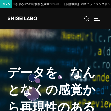
実績】八幡平ライジングサンホテル様の公式サイトを公開しました —— 朝陽が昇る
コラム
コ
検
SHISEILABO
ン
サイドバ
索
テ
対
ン
象:
ツ
へ
ス
キ
デ
ー
タ
を
、
な
ん
ッ
プ
と
な
く
の
感
覚
か
ら
再
現
性
の
あ
る