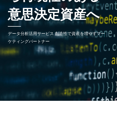
意
思
決
定
資
産
へ
データ分析活用サービス 創造性で資産を増やすマー
ケティングパートナー