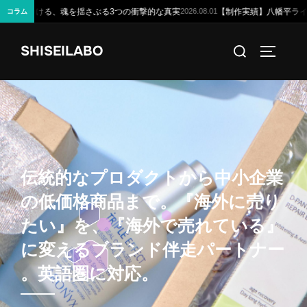
【制作実績】八幡平ライジングサンホテル様の公式サイトを公開しました 
026.08.01
コラム
コ
検
SHISEILABO
ン
サイドバ
索
テ
対
ン
象:
ツ
へ
ス
キ
伝
統
的
な
プ
ロ
ダ
ク
ト
か
ら
中
小
企
業
ッ
の
低
価
格
商
品
ま
で
。
『
海
外
に
売
り
プ
た
い
』
を
、
『
海
外
で
売
れ
て
い
る
』
に
変
え
る
ブ
ラ
ン
ド
伴
走
パ
ー
ト
ナ
ー
。
英
語
圏
に
対
応
。