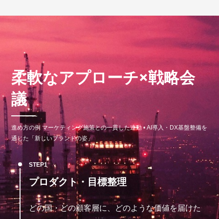
柔軟なアプローチ×戦略会
議
進め方の例 マーケティング施策との一貫した連動 • AI導入・DX基盤整備を
通じた「新しいブランドの姿」
STEP
プロダクト・目標整理
どの国・どの顧客層に、どのような価値を届けた