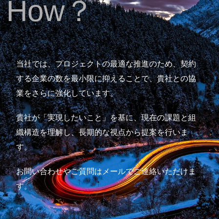
How？
当社では、プロジェクトの最適な推進のため、契約
する企業の数を最小限に抑えることで、貴社との協
業をさらに強化しています。
貴社が「実現したいこと」を基に、現在の課題と組
織構造を理解し、長期的な視点から提案を行いま
す。
お問い合わせやご質問はメールでご連絡いただけま
す。