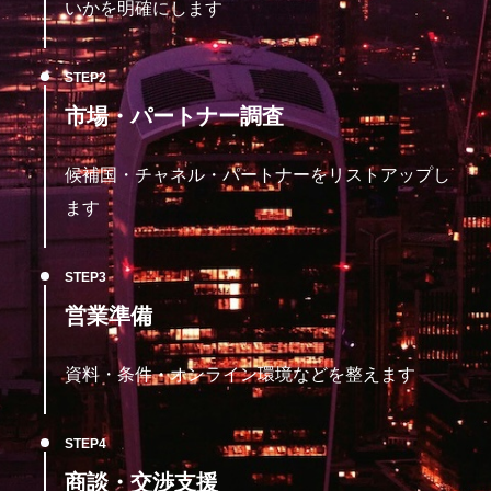
いかを明確にします
STEP
市場・パートナー調査
候補国・チャネル・パートナーをリストアップし
ます
STEP
営業準備
資料・条件・オンライン環境などを整えます
STEP
商談・交渉支援