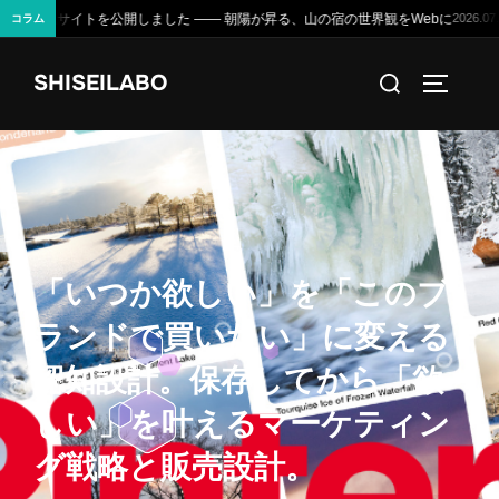
、山の宿の世界観をWebに
データで読むD4Uのポテンシャル —— 生産
2026.07.28
コラム
コ
検
SHISEILABO
ン
サイドバ
索
テ
対
ン
象:
ツ
へ
ス
キ
「
い
つ
か
欲
し
い
」
を
「
こ
の
ブ
ッ
ラ
ン
ド
で
買
い
た
い
」
に
変
え
る
プ
認
知
設
計
。
保
存
し
て
か
ら
「
欲
し
い
」
を
叶
え
る
マ
ー
ケ
テ
ィ
ン
グ
戦
略
と
販
売
設
計
。