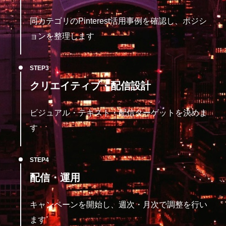
同カテゴリのPinterest活用事例を確認し、ポジシ
ョンを整理します
STEP
クリエイティブ・配信設計
ビジュアル・テキスト・配信ターゲットを決めま
す
STEP
配信・運用
キャンペーンを開始し、週次・月次で調整を行い
ます