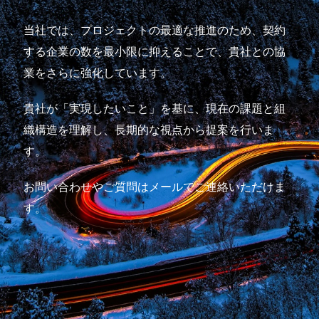
当社では、プロジェクトの最適な推進のため、契約
する企業の数を最小限に抑えることで、貴社との協
業をさらに強化しています。
貴社が「実現したいこと」を基に、現在の課題と組
織構造を理解し、長期的な視点から提案を行いま
す。
お問い合わせやご質問はメールでご連絡いただけま
す。