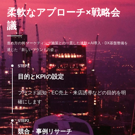
柔軟なアプローチ×戦略会
議
進め方の例 マーケティング施策との一貫した連動 • AI導入・DX基盤整備を
通じた「新しいブランドの姿」
STEP
目的とKPIの設定
ブランド認知・EC売上・来店誘導などの目的を明
確にします
STEP
競合・事例リサーチ