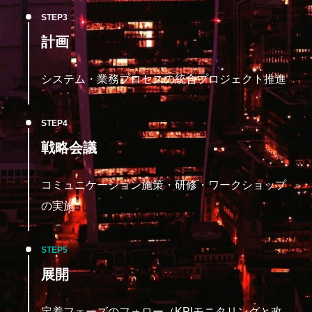
STEP
計画
システム・業務プロセスの統合プロジェクト推進
STEP
戦略会議
コミュニケーション施策・研修・ワークショップ
の実施
STEP
展開
定着フェーズのフォロー（KPIモニタリングと改