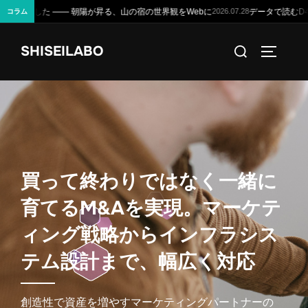
に
データで読むD4Uのポテンシャル —— 生産年齢人口が3割減る国で、デ
2026.07.28
コラム
コ
検
SHISEILABO
ン
サイドバ
索
テ
対
ン
象:
ツ
へ
ス
キ
買
っ
て
終
わ
り
で
は
な
く
一
緒
に
ッ
育
て
る
M
&
A
を
実
現
。
マ
ー
ケ
テ
プ
ィ
ン
グ
戦
略
か
ら
イ
ン
フ
ラ
シ
ス
テ
ム
設
計
ま
で
、
幅
広
く
対
応
創造性で資産を増やすマーケティングパートナーの