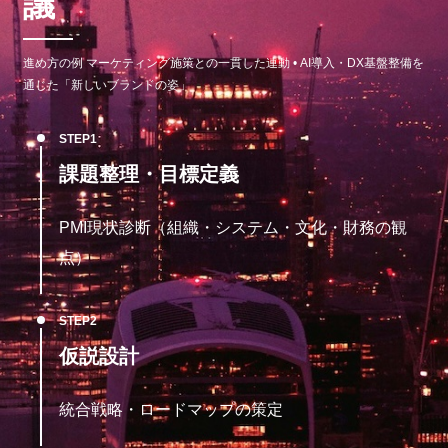
議
進め方の例 マーケティング施策との一貫した連動 • AI導入・DX基盤整備を
通じた「新しいブランドの姿」
STEP
課題整理・目標定義
PMI現状診断（組織・システム・文化・財務の観
点）
STEP
仮説設計
統合戦略・ロードマップの策定