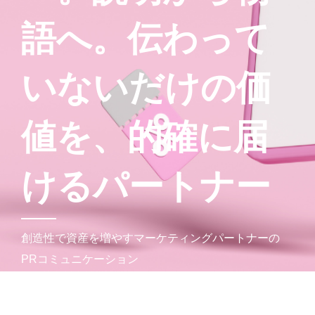
語
へ
。
伝
わ
っ
て
い
な
い
だ
け
の
価
値
を
、
的
確
に
届
け
る
パ
ー
ト
ナ
ー
創造性で資産を増やすマーケティングパートナーの
PRコミュニケーション