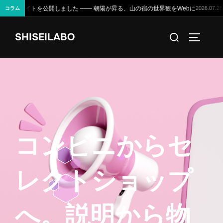
、山の宿の世界観をWebに
データで読むD4Uのポテンシャル —— 生産
2026.07.28
コラム
コ
検
SHISEILABO
ン
サイドバ
索
テ
対
ン
象:
ツ
へ
ス
キ
コ
ン
ビ
ニ
か
ら
セ
ッ
プ
レ
ク
ト
シ
ョ
ッ
プ
へ
。
説
明
か
ら
物