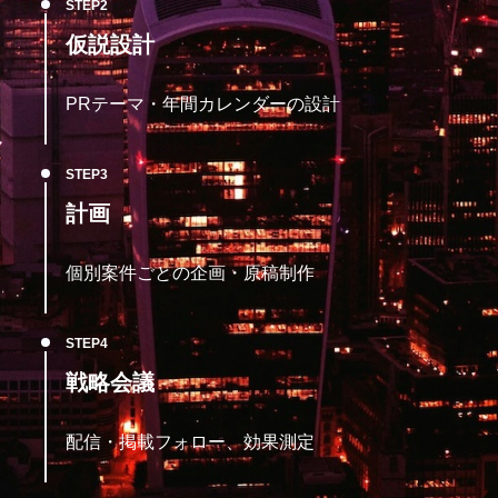
STEP
仮説設計
PRテーマ・年間カレンダーの設計
STEP
計画
個別案件ごとの企画・原稿制作
STEP
戦略会議
配信・掲載フォロー、効果測定