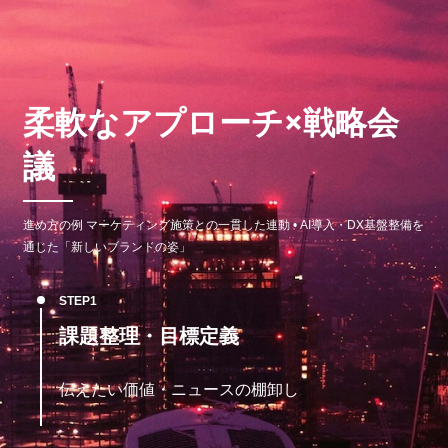
柔軟なアプローチ×戦略会
議
進め方の例 マーケティング施策との一貫した連動 • AI導入・DX基盤整備を
通じた「新しいブランドの姿」
STEP
課題整理・目標定義
伝えたい価値・ニュースの棚卸し