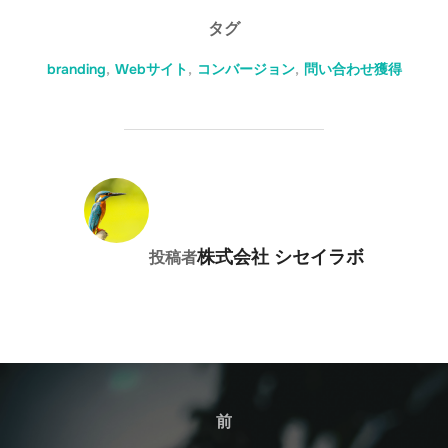
b
dI
A
Li
タグ
o
n
p
n
branding
,
Webサイト
,
コンバージョン
,
問い合わせ獲得
o
p
k
k
投稿者
株式会社 シセイラボ
投稿者
投
稿
前
前