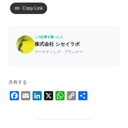
Copy Link
この記事を書いた人
株式会社 シセイラボ
マーケティング・プランナー
共有する
F
E
Li
X
W
C
共
a
m
n
h
o
有
c
ail
k
at
p
e
e
s
y