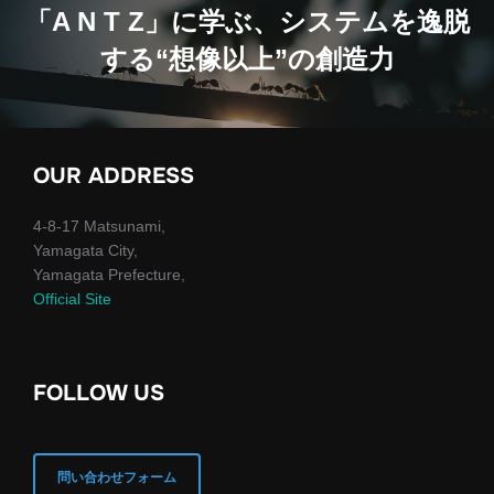
ナ
「A N T Z」に学ぶ、システムを逸脱
する“想像以上”の創造力
ビ
ゲ
ー
OUR ADDRESS
シ
4-8-17 Matsunami,
ョ
Yamagata City,
Yamagata Prefecture,
ン
Official Site
FOLLOW US
問い合わせフォーム