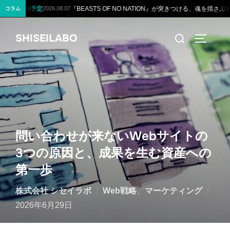
定
『BEASTS OF NO NATION』が突きつける、魂を揺さぶる3つの衝撃的
2026.08.07
コラム
コ
検
SHISEILABO
ン
サイドバ
索
テ
対
ン
象:
ツ
へ
ス
キ
問い合わせが来ないWebサイトの
ッ
3つの原因と、成果を生む資産への
プ
第一歩
投
株式会社 シセイラボ
Web戦略
、
マーケティング
稿
2026年6月29日
日: