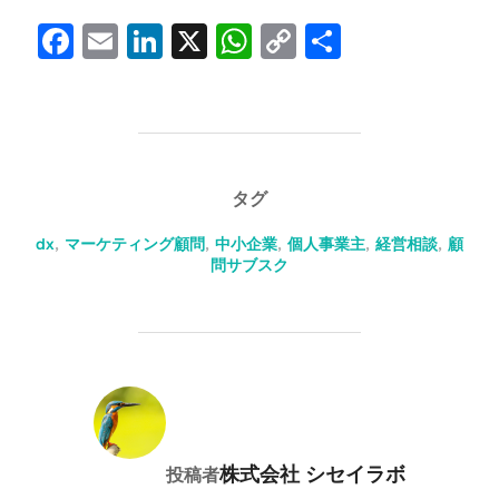
F
E
Li
X
W
C
共
a
m
n
h
o
有
c
ail
k
at
p
e
e
s
y
b
dI
A
Li
タグ
o
n
p
n
dx
,
マーケティング顧問
,
中小企業
,
個人事業主
,
経営相談
,
顧
o
p
k
問サブスク
k
投稿者
株式会社 シセイラボ
投稿者