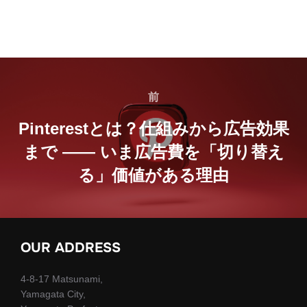
投
稿
前
前
ナ
Pinterestとは？仕組みから広告効果
まで —— いま広告費を「切り替え
ビ
る」価値がある理由
ゲ
ー
シ
OUR ADDRESS
ョ
4-8-17 Matsunami,
ン
Yamagata City,