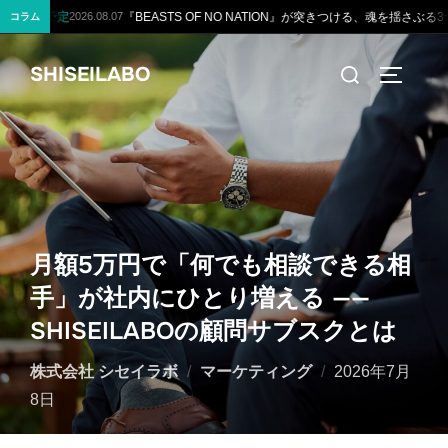
『BEASTS OF NO NATION』が突きつける、魂を揺さぶる3つの衝撃的な真実
.07
202
コラム
コ
検
SHISEILABO
ン
サイドバ
索
テ
対
ン
象:
ツ
へ
ス
キ
月額5万円で「何でも相談できる相
ッ
手」が社内にひとり増える ——
プ
SHISEILABOの顧問サブスクとは
投
株式会社 シセイラボ
マーケティング
2026年7月
稿
8日
日: