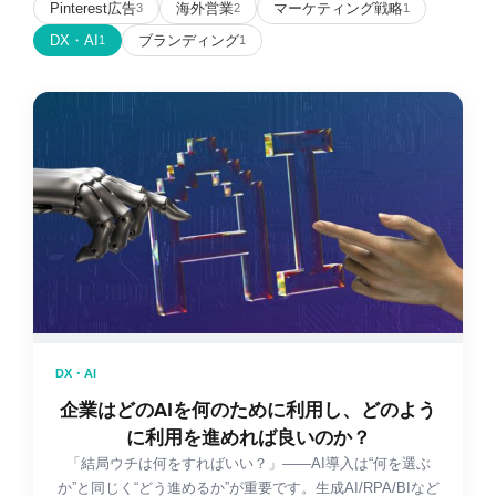
Pinterest広告
海外営業
マーケティング戦略
3
2
1
DX・AI
ブランディング
1
1
DX・AI
企業はどのAIを何のために利用し、どのよう
に利用を進めれば良いのか？
「結局ウチは何をすればいい？」——AI導入は“何を選ぶ
か”と同じく“どう進めるか”が重要です。生成AI/RPA/BIなど