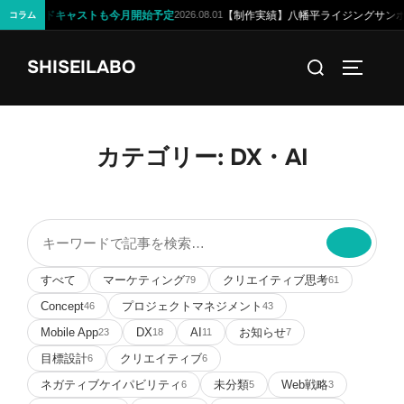
を。ポッドキャストも今月開始予定
【制作実績】八幡平ライジングサンホテル
2026.08.01
コラム
コ
検
SHISEILABO
ン
サイドバ
索
テ
対
ン
象:
ツ
カテゴリー:
DX・AI
へ
ス
キ
記
ッ
事
プ
を
すべて
マーケティング
クリエイティブ思考
79
61
検
Concept
プロジェクトマネジメント
46
43
索
Mobile App
DX
AI
お知らせ
23
18
11
7
目標設計
クリエイティブ
6
6
ネガティブケイパビリティ
未分類
Web戦略
6
5
3