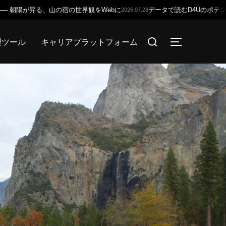
ータで読むD4Uのポテンシャル —— 生産年齢人口が3割減る国で、デザイナ
検
理ツール
キャリアプラットフォーム
サイドバー
索
対
象: