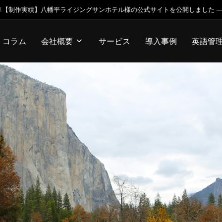
トを公開しました —— 朝陽が昇る、山の宿の世界観をWebに
デ
2026.07.28
コラム
会社概要
サービス
導入事例
英語管