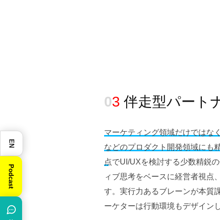
0
3
伴走型パート
マーケティング領域だけではな
EN
などのプロダクト開発領域にも
点でUI/UXを検討する少数精鋭
Podcast
ィブ思考をベースに経営者視点
す。実行力あるブレーンが本質
ーケターは行動環境もデザイン