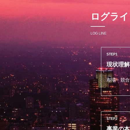
ログライ
LOG LINE
STEP
現状理解
市場・競合
STEP
事業の本