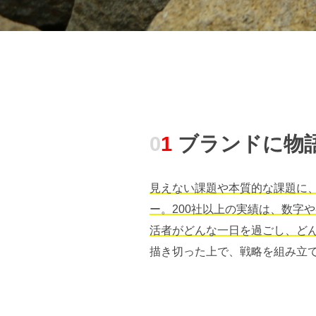
0
1
ブランドに物
見えない課題や本質的な課題に
ー。200社以上の実績は、数字
活者がどんな一日を過ごし、ど
描き切った上で、戦略を組み立