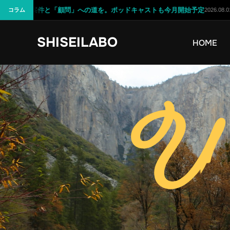
も今月開始予定
【制作実績】八幡平ライジングサンホテル様の公式サイ
コラム
2026.08.01
コ
SHISEILABO
ン
HOME
テ
ン
ツ
へ
ス
キ
ッ
プ