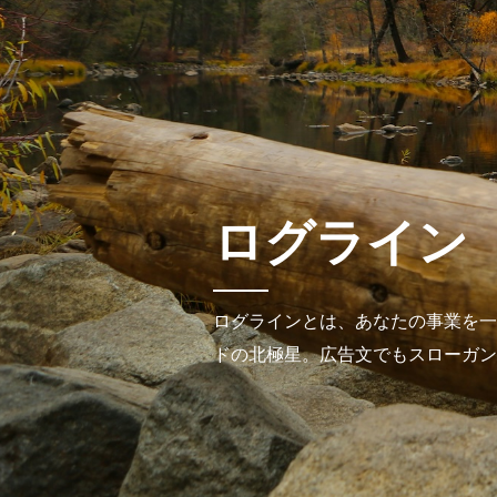
ロ
グ
ラ
イ
ン
ログラインとは、あなたの事業を一
ドの北極星。広告文でもスローガン