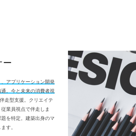
ナー
く、アプリケーション開発
精通。今と未来の消費者視
の伴走型支援。クリエイテ
、従業員視点で伴走しま
課題を特定。建築出身のマ
します。