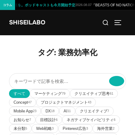
問」への道を。ポッドキャストも今月開始予定
『BEASTS OF NO NA
2026.08.07
コラム
コ
検
SHISEILABO
ン
サイドバ
索
テ
対
ン
象:
ツ
タグ:
業務効率化
へ
ス
キ
記
ッ
事
プ
を
すべて
マーケティング
クリエイティブ思考
79
61
検
Concept
プロジェクトマネジメント
47
43
索
Mobile App
DX
AI
クリエイティブ
23
18
11
7
お知らせ
目標設計
ネガティブケイパビリティ
7
6
6
未分類
Web戦略
Pinterest広告
海外営業
5
3
3
2