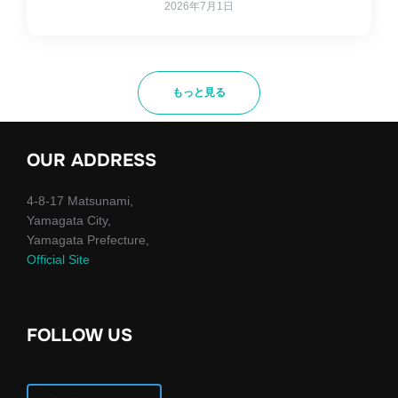
2026年7月1日
もっと見る
OUR ADDRESS
4-8-17 Matsunami,
Yamagata City,
Yamagata Prefecture,
Official Site
FOLLOW US