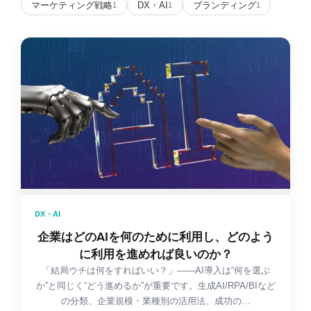
マーケティング戦略
DX・AI
ブランディング
1
1
1
DX・AI
企業はどのAIを何のために利用し、どのよう
に利用を進めれば良いのか？
「結局ウチは何をすればいい？」——AI導入は“何を選ぶ
か”と同じく“どう進めるか”が重要です。生成AI/RPA/BIなど
の分類、企業規模・業種別の活用法、成功の…