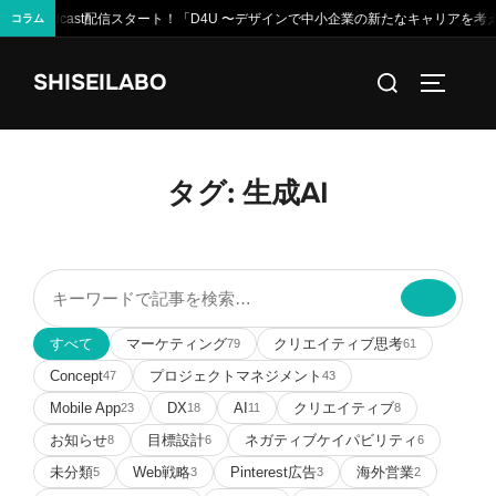
Podcast配信スタート！「D4U 〜デザインで中小企業の新たなキャリアを考える話〜」Spot
10
コラム
コ
検
SHISEILABO
ン
サイドバ
索
テ
対
ン
象:
ツ
タグ:
生成AI
へ
ス
キ
記
ッ
事
プ
を
すべて
マーケティング
クリエイティブ思考
79
61
検
Concept
プロジェクトマネジメント
47
43
索
Mobile App
DX
AI
クリエイティブ
23
18
11
8
お知らせ
目標設計
ネガティブケイパビリティ
8
6
6
未分類
Web戦略
Pinterest広告
海外営業
5
3
3
2