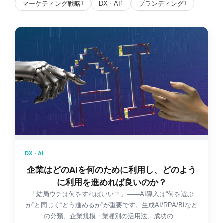
マーケティング戦略
DX・AI
ブランディング
1
1
1
DX・AI
企業はどのAIを何のために利用し、どのよう
に利用を進めれば良いのか？
「結局ウチは何をすればいい？」——AI導入は“何を選ぶ
か”と同じく“どう進めるか”が重要です。生成AI/RPA/BIなど
の分類、企業規模・業種別の活用法、成功の…