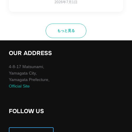
2026年7月1日
もっと見る
OUR ADDRESS
4-8-17 Matsunami,
Yamagata City,
Yamagata Prefecture,
Official Site
FOLLOW US