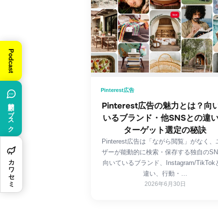
Podcast
Pinterest広告
顧問サブスク
Pinterest広告の魅力とは？向
いるブランド・他SNSとの違
ターゲット選定の秘訣
Pinterest広告は「ながら閲覧」がなく
ザーが能動的に検索・保存する独自のSN
カワセミ
向いているブランド、Instagram/TikTo
違い、行動・…
2026年6月30日