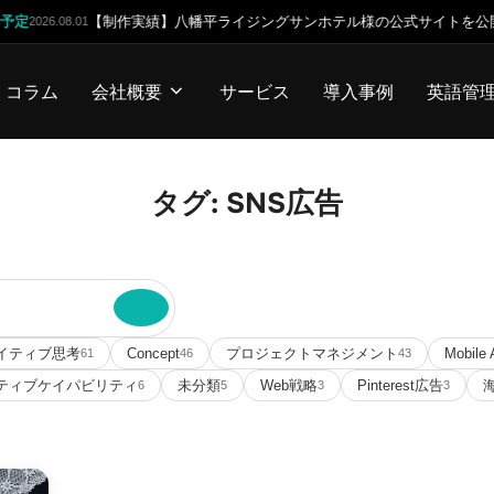
定
【制作実績】八幡平ライジングサンホテル様の公式サイトを公開しま
2026.08.01
コラム
会社概要
サービス
導入事例
英語管
タグ:
SNS広告
イティブ思考
Concept
プロジェクトマネジメント
Mobile 
61
46
43
ティブケイパビリティ
未分類
Web戦略
Pinterest広告
6
5
3
3