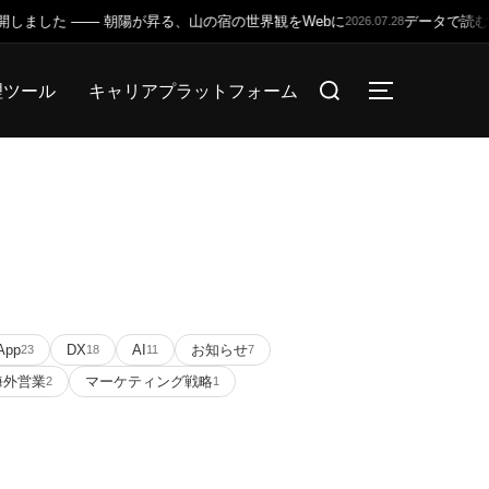
した —— 朝陽が昇る、山の宿の世界観をWebに
データで読むD4
2026.07.28
検
理ツール
キャリアプラットフォーム
サイドバー
索
対
象:
App
DX
AI
お知らせ
23
18
11
7
海外営業
マーケティング戦略
2
1