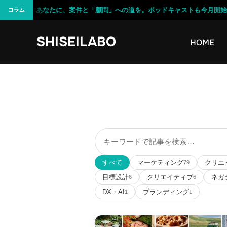
デザインを学ぶあなたに、案件と「顧問」への道を。ポッドキャストも今月開始予
コラム
コ
SHISEILABO
ン
HOME
テ
ン
ツ
へ
ス
キ
記
ッ
事
プ
を
すべて
マーケティング
クリエ
79
検
目標設計
クリエイティブ
ネガ
6
6
索
DX・AI
ブランディング
1
1