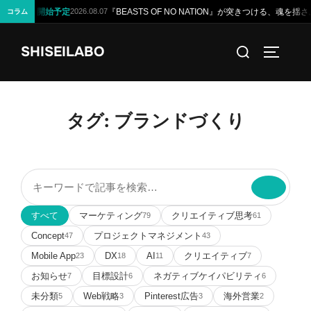
『BEASTS OF NO NATION』が突きつける、魂を揺さぶる3つの衝撃的な真
6.08.07
コラム
コ
検
SHISEILABO
ン
サイドバ
索
テ
対
ン
象:
ツ
タグ:
ブランドづくり
へ
ス
キ
記
ッ
事
プ
を
すべて
マーケティング
クリエイティブ思考
79
61
検
Concept
プロジェクトマネジメント
47
43
索
Mobile App
DX
AI
クリエイティブ
23
18
11
7
お知らせ
目標設計
ネガティブケイパビリティ
7
6
6
未分類
Web戦略
Pinterest広告
海外営業
5
3
3
2