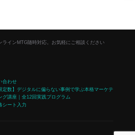
ンラインMTG随時対応。お気軽にご相談ください
い合わせ
限定数】デジタルに偏らない事例で学ぶ本格マーケテ
ング講座｜全12回実践プログラム
略シート入力