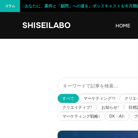
デザインを学ぶあなたに、案件と「顧問」への道を。ポッドキャストも今月開始予
コラム
コ
SHISEILABO
ン
HOME
テ
ン
ツ
へ
ス
キ
記
ッ
事
プ
を
すべて
マーケティング
クリエ
79
検
クリエイティブ
お知らせ
目標
7
7
索
マーケティング戦略
DX・AI
ブ
1
1