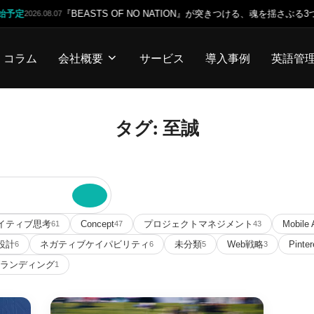
定
『BEASTS OF NO NATION』が突きつける、魂を揺さぶる3つ
2026.08.07
コラム
会社概要
サービス
導入事例
英語管
タグ:
至誠
イティブ思考
Concept
プロジェクトマネジメント
Mobile 
61
47
43
設計
ネガティブケイパビリティ
未分類
Web戦略
Pinte
6
6
5
3
ランディング
1