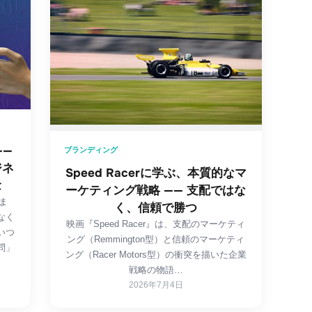
——
ブランディング
ジネ
Speed Racerに学ぶ、本質的なマ
念
ーケティング戦略 —— 支配ではな
ま
く、信頼で勝つ
なく
映画『Speed Racer』は、支配のマーケティ
いつ
ング（Remmington型）と信頼のマーケティ
問」
ング（Racer Motors型）の衝突を描いた企業
戦略の物語…
2026年7月4日