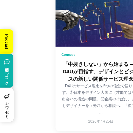
Podcast
Concept
「中抜きしない」から始まる 
顧問サブスク
D4Uが目指す、デザインとビ
スの新しい関係サービス理
D4Uのサービス理念を5つの信念で語り
す。①日本をデザイン大国に（才能では
出会いの構造の問題）②企業のそばに、
カワセミ
もデザイナーを（発注から相談へ、「顧
…
2026年7月25日