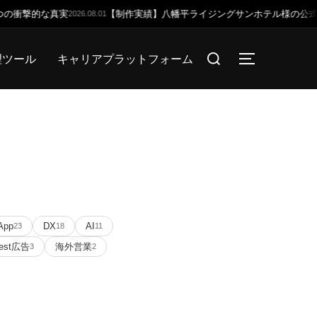
の衝撃的な真実
【制作実績】八幡平ライジングサンホテル様の公式サイト
2026.08.01
検
理ツール
キャリアプラットフォーム
サイドバー
索
対
象:
App
DX
AI
23
18
11
rest広告
海外営業
3
2