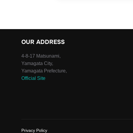
OUR ADDRESS
4-8-17 Matsunami,
Yamagata City,
Yamagata Prefecture,
Official Site
Privacy Policy